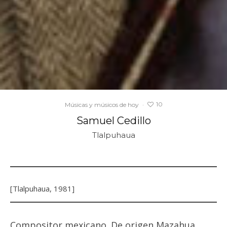
10
Músicas y músicos de hoy
·
Samuel Cedillo
Tlalpuhaua
[Tlalpuhaua, 1981]
Compositor mexicano. De origen Mazahua.