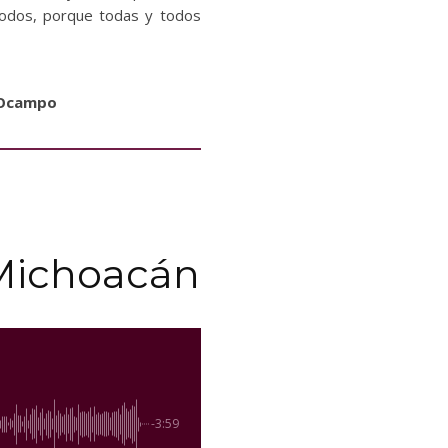
 todos, porque todas y todos
 Ocampo
Michoacán
-3:59