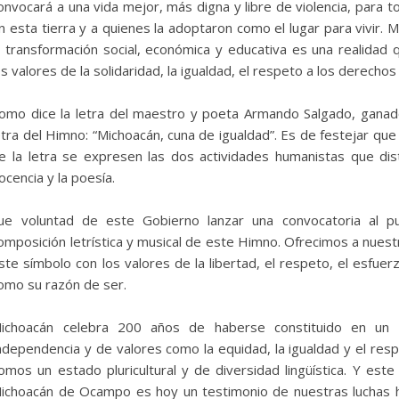
onvocará a una vida mejor, más digna y libre de violencia, para 
n esta tierra y a quienes la adoptaron como el lugar para vivir.
a transformación social, económica y educativa es una realidad
os valores de la solidaridad, la igualdad, el respeto a los derech
omo dice la letra del maestro y poeta Armando Salgado, ganado
etra del Himno: “Michoacán, cuna de igualdad”. Es de festejar que
e la letra se expresen las dos actividades humanistas que dis
ocencia y la poesía.
ue voluntad de este Gobierno lanzar una convocatoria al p
omposición letrística y musical de este Himno. Ofrecimos a nues
ste símbolo con los valores de la libertad, el respeto, el esfuerz
omo su razón de ser.
ichoacán celebra 200 años de haberse constituido en un
ndependencia y de valores como la equidad, la igualdad y el res
omos un estado pluricultural y de diversidad lingüística. Y est
ichoacán de Ocampo es hoy un testimonio de nuestras luchas h