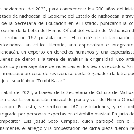
n noviembre del 2023, para conmemorar los 200 años del inicio
stado de Michoacán, el Gobierno del Estado de Michoacán, a travé
 de la Secretaría de Educación en el Estado, publicaron la c
reación de la Letra del Himno Oficial del Estado de Michoacán
e recibieron 167 postulaciones. El comité de dictaminació
istoriadora, un crítico literario, una especialista e integran
ichoacán, un experto en derechos humanos y una especialist
uienes se dieron a la tarea de evaluar la originalidad, uso artí
istórico y mensaje libre de violencias en los textos recibidos. A
n minucioso proceso de revisión, se declaró ganadora la letra p
ajo el seudónimo “Tumbi Karari”.
n abril de 2024, a través de la Secretaría de Cultura de Michoa
ara crear la composición musical de piano y voz del Himno Ofici
campo. En esta, se recibieron 167 postulaciones, y el comi
ntegrado por personas expertas en el ámbito musical. En junio d
ompositor Luis Josué Soto Campos, quien participó con el 
inalmente, el arreglo y la orquestación de dicha pieza fueron r