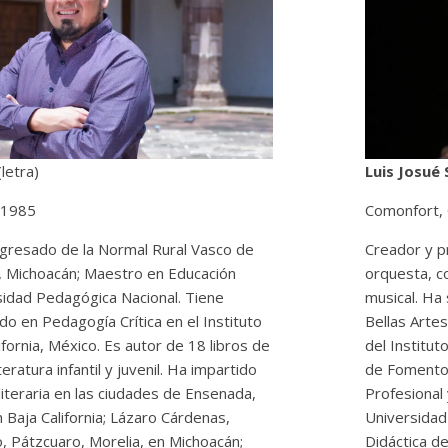
(letra)
Luis Josué
 1985
Comonfort,
egresado de la Normal Rural Vasco de
Creador y p
o, Michoacán; Maestro en Educación
orquesta, c
sidad Pedagógica Nacional. Tiene
musical. Ha
o en Pedagogía Crítica en el Instituto
Bellas Arte
fornia, México. Es autor de 18 libros de
del Institut
teratura infantil y juvenil. Ha impartido
de Fomento 
 literaria en las ciudades de Ensenada,
Profesional 
n Baja California; Lázaro Cárdenas,
Universidad
 Pátzcuaro, Morelia, en Michoacán;
Didáctica de