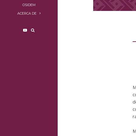
OSIDEM
ACERCA DE
M
c
d
c
r
M