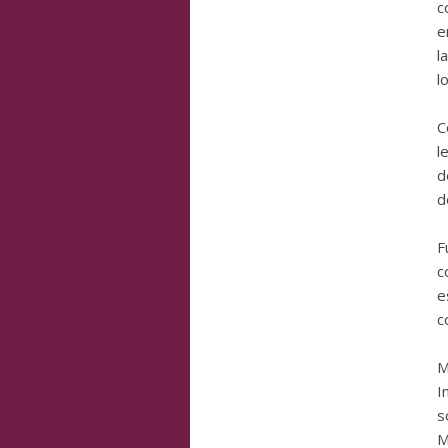
c
e
l
l
C
l
d
d
F
c
e
c
M
I
s
M