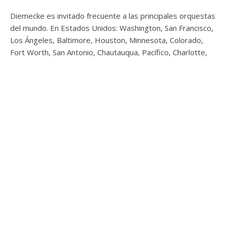
Diemecke es invitado frecuente a las principales orquestas
del mundo. En Estados Unidos: Washington, San Francisco,
Los Ángeles, Baltimore, Houston, Minnesota, Colorado,
Fort Worth, San Antonio, Chautauqua, Pacífico, Charlotte,
Winnipeg, Phoenix, Hartford y Columbus.
En Europa las orquestas de la BBC de Londres y Liverpool,
la
Royal Philharmonic Orchestra
, la Orquesta Nacional de
Francia, la Filarmónica de Montpellier, la Orquesta Nacional
de Lorraine, L’Orchestre de Paris, L’Orchestre de Isla de
Francia, la Sinfónica de Valladolid, la ORCAM Madrid,
Residentie Orkest de La Haya, así como con la Sinfónica de
la Radio de Bratislava, la Sinfónica de Bucarest, la
Filarmónica Nacional de Varsovia, la Sinfónica Estatal de
Moscú, y las Sinfónicas de Bari y de Lecce.
El Maestro Diemecke fue Director Artístico de la Ópera de
Bellas Artes de México en las décadas de los 80s y 90s,
donde dirigió más de 30 producciones como Fausto, Aida,