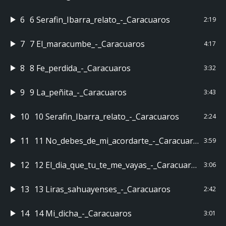
6
6 Serafin_Ibarra_relato_-_Caracuaros
2:19
7
7 El_maracumbe_-_Caracuaros
4:17
8
8 Fe_perdida_-_Caracuaros
3:32
9
9 La_peñita_-_Caracuaros
3:43
10
10 Serafin_Ibarra_relato_-_Caracuaros
2:24
11
11 No_debes_de_mi_acordarte_-_Caracuaros
3:59
12
12 El_dia_que_tu_te_me_vayas_-_Caracuaros
3:06
13
13 Liras_sahuayenses_-_Caracuaros
2:42
14
14 Mi_dicha_-_Caracuaros
3:01