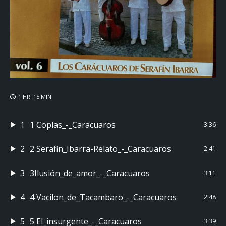
1 HR. 15 MIN.
1
1 Coplas_-_Caracuaros
3:36
2
2 Serafin_Ibarra-Relato_-_Caracuaros
2:41
3
3Ilusión_de_amor_-_Caracuaros
3:11
4
4 Vacilon_de_Tacambaro_-_Caracuaros
2:48
5
5 El_insurgente_-_Caracuaros
3:39