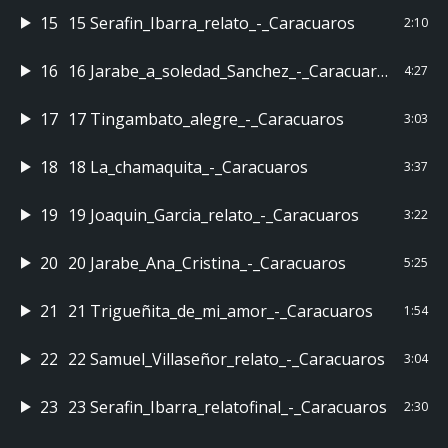
15
15 Serafin_Ibarra_relato_-_Caracuaros
2:10
16
16 Jarabe_a_soledad_Sanchez_-_Caracuaros
4:27
17
17 Tingambato_alegre_-_Caracuaros
3:03
18
18 La_chamaquita_-_Caracuaros
3:37
19
19 Joaquin_Garcia_relato_-_Caracuaros
3:22
20
20 Jarabe_Ana_Cristina_-_Caracuaros
5:25
21
21 Trigueñita_de_mi_amor_-_Caracuaros
1:54
22
22 Samuel_Villaseñor_relato_-_Caracuaros
3:04
23
23 Serafin_Ibarra_relatofinal_-_Caracuaros
2:30