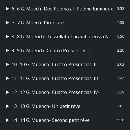
6
6 G. Muech- Dos Poemas. I. Poème lumineux
3:52
7
7 G. Muech- Ricercare
4:55
8
8 G. Muench- Tessellata Tacambarensia No. 1
9:50
9
9 G. Muench- Cuatro Presencias. I-
2:20
10
10 G. Muench- Cuatro Presencias. II-
2:03
11
11 G. Muench- Cuatro Presencias. III-
1:47
12
12 G. Muench- Cuatro Presencias. IV-
2:29
13
13 G. Muench- Un petit rêve
2:01
14
14 G. Muench- Second petit rêve
5:26