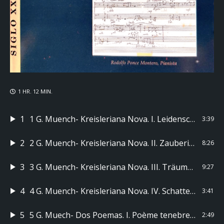
1 HR. 12 MIN.
1
1 G. Muench- Kreisleriana Nova. I. Leidenschaftlich Bewegt
3:39
2
2 G. Muench- Kreisleriana Nova. II. Zauberisch, Fliessend
8:26
3
3 G. Muench- Kreisleriana Nova. III. Träumerisch durchwegszart
9:27
4
4 G. Muench- Kreisleriana Nova. IV. Schattengleich, Staccatissimo, vivace
3:41
5
5 G. Muech- Dos Poemas. I. Poème tenebreux
2:49