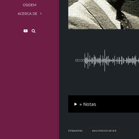
OSIDEM
ACERCA DE
00:00
» Notas
ALFONSO MIER
ETIQUETAS