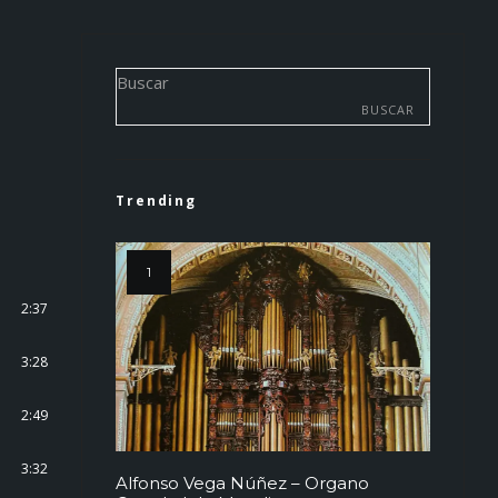
Buscar
BUSCAR
Trending
2:37
3:28
2:49
3:32
Alfonso Vega Núñez – Organo