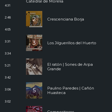
Catedral de Morelia
4:31
2:48
Crescenciana Borja
4:05
3:31
Los Jilguerillos del Huerto
3:34
El ratón | Sones de Arpa
5:21
Grande
3:42
Paulino Paredes | Cañón
3:06
Huasteca
3:02
Compositores