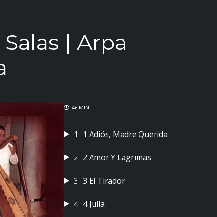
 Salas | Arpa
a
46 MIN.
1
1 Adiós, Madre Querida
2
2 Amor Y Lágrimas
3
3 El Tirador
4
4 Julia