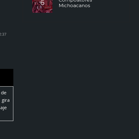
Michoacanos
2:37
 de
 gira
saje